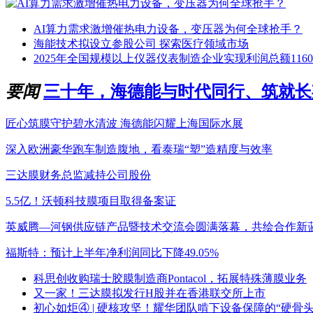
AI算力需求激增催热电力设备，变压器为何全球抢手？
海能技术拟设立参股公司 探索医疗领域市场
2025年全国规模以上仪器仪表制造企业实现利润总额1160
要闻
三十年，海德能与时代同行、筑就长
匠心筑膜守护碧水清波 海德能闪耀上海国际水展
深入欧洲豪华跑车制造腹地，看泰瑞“塑”造精度与效率
三达膜财务总监减持公司股份
5.5亿！沃顿科技膜项目取得备案证
英威腾—河钢供应链产品暨技术交流会圆满落幕，共绘合作新
福斯特：预计上半年净利润同比下降49.05%
科思创收购瑞士胶膜制造商Pontacol，拓展特殊薄膜业务
又一家！三达膜拟发行H股并在香港联交所上市
初心如炬④ | 硬核攻坚！耀华团队啃下设备保障的“硬骨头