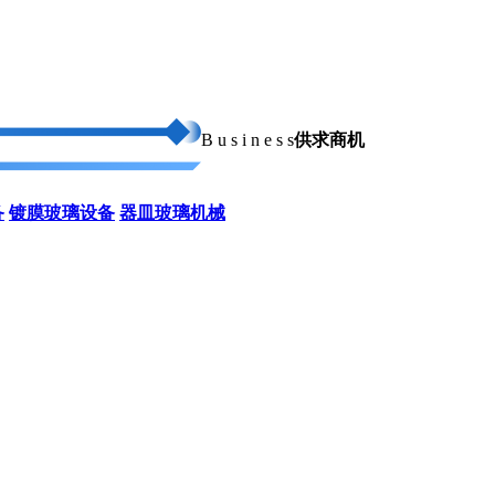
B u s i n e s s
供求商机
备
镀膜玻璃设备
器皿玻璃机械