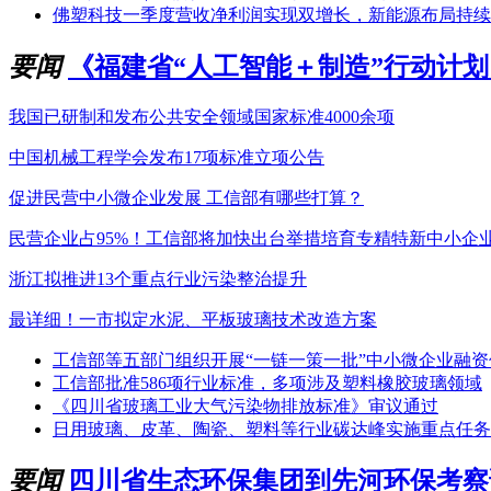
佛塑科技一季度营收净利润实现双增长，新能源布局持续
要闻
《福建省“人工智能＋制造”行动计划（2
我国已研制和发布公共安全领域国家标准4000余项
中国机械工程学会发布17项标准立项公告
促进民营中小微企业发展 工信部有哪些打算？
民营企业占95%！工信部将加快出台举措培育专精特新中小企
浙江拟推进13个重点行业污染整治提升
最详细！一市拟定水泥、平板玻璃技术改造方案
工信部等五部门组织开展“一链一策一批”中小微企业融
工信部批准586项行业标准，多项涉及塑料橡胶玻璃领域
《四川省玻璃工业大气污染物排放标准》审议通过
日用玻璃、皮革、陶瓷、塑料等行业碳达峰实施重点任务
要闻
四川省生态环保集团到先河环保考察