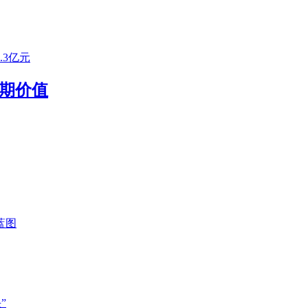
.3亿元
期价值
蓝图
”