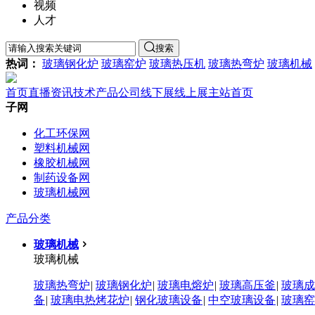
视频
人才

搜索
热词：
玻璃钢化炉
玻璃窑炉
玻璃热压机
玻璃热弯炉
玻璃机械
首页
直播
资讯
技术
产品
公司
线下展
线上展
主站首页
子网
化工环保网
塑料机械网
橡胶机械网
制药设备网
玻璃机械网
产品分类
玻璃机械
玻璃机械
玻璃热弯炉
|
玻璃钢化炉
|
玻璃电熔炉
|
玻璃高压釜
|
玻璃成
备
|
玻璃电热烤花炉
|
钢化玻璃设备
|
中空玻璃设备
|
玻璃窑