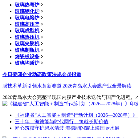
玻璃热弯炉
玻璃钢化炉
玻璃电熔炉
玻璃高压釜
玻璃成型机
玻璃热压机
玻璃夹胶机
玻璃制瓶机
烤瓷板设备
玻璃均质炉
今日要闻
企业动态
政策法规
会员报道
膜技术革新引领水务新赛道|2026青岛水大会膜产业全景解读
2026青岛水大会完整呈现国内膜产业技术迭代与国产化进程。本
《福建省“人工智能＋制造”行动计划（2026—2028年）
三十年，海德能与时代同行、筑就长期价值
匠心筑膜守护碧水清波 海德能闪耀上海国际水展