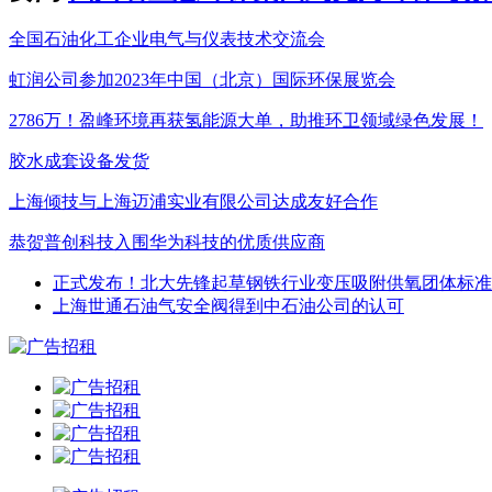
全国石油化工企业电气与仪表技术交流会
虹润公司参加2023年中国（北京）国际环保展览会
2786万！盈峰环境再获氢能源大单，助推环卫领域绿色发展！
胶水成套设备发货
上海倾技与上海迈浦实业有限公司达成友好合作
恭贺普创科技入围华为科技的优质供应商
正式发布！北大先锋起草钢铁行业变压吸附供氧团体标准
上海世通石油气安全阀得到中石油公司的认可